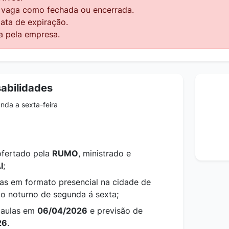
a vaga como fechada ou encerrada.
data de expiração.
a pela empresa.
abilidades
nda a sexta-feira
ofertado pela
RUMO
, ministrado e
I
;
cas em formato presencial na cidade de
do noturno de segunda á sexta;
s aulas em
06/04/2026
e previsão de
26
.