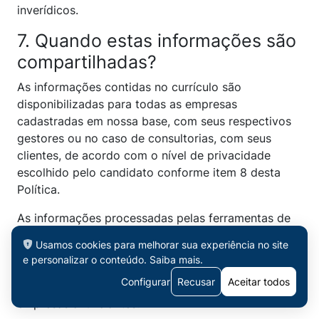
inverídicos.
7. Quando estas informações são
compartilhadas?
As informações contidas no currículo são
disponibilizadas para todas as empresas
cadastradas em nossa base, com seus respectivos
gestores ou no caso de consultorias, com seus
clientes, de acordo com o nível de privacidade
escolhido pelo candidato conforme item 8 desta
Política.
As informações processadas pelas ferramentas de
IA serão compartilhadas apenas com os
Usamos cookies para melhorar sua experiência no site
fornecedores das ferramentas para a execução dos
e personalizar o conteúdo.
Saiba mais
.
serviços contratados. Nenhuma informação de
Configurar
Recusar
Aceitar todos
análise e relatórios serão compartilhados com as
empresas anunciantes.